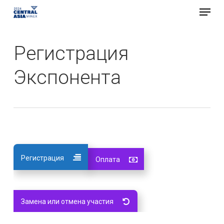
Menu
Skip
to
Close
main
Регистрация
Menu
content
Экспонента
Регистрация
Оплата
Замена или отмена участия